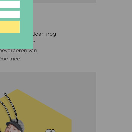
ijtjes, want we doen nog
en bedrijven in
 bevorderen van
 Doe mee!