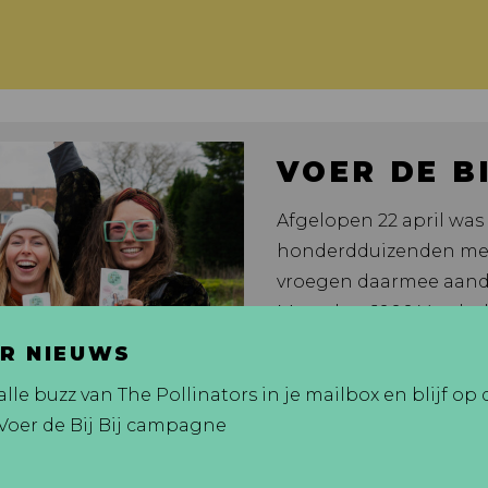
VOER DE BI
Afgelopen 22 april was 
honderdduizenden mens
vroegen daarmee aanda
Meer dan 6000 Voedsel
Vlaanderen deelden afg
R NIEUWS
bloemzaad uit. Zaai me
lle buzz van The Pollinators in je mailbox en blijf op
insecten!
Voer de Bij Bij campagne
> LEES MEER