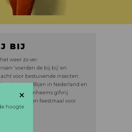
J BIJ
het weer zo ver:
en ‘voerden de bij bij’ en
cht voor bestuivende insecten.
banken voor Bijen in Nederland en
elopen tijd inheems gifvrij
e en creëer een feestmaal voor
 de hoogte