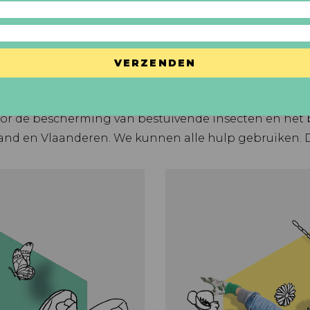
ONZE PROJECTEN
ijd om te zaaien: Voer de Bij Bij! Maar we zijn bezige b
ojecten zetten we ons in om zoveel mogelijk mensen 
oor de bescherming van bestuivende insecten en het
rland en Vlaanderen. We kunnen alle hulp gebruiken.