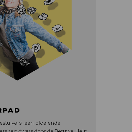
RPAD
estuivers’: een bloeiende
ersiteit dwars door de Betuwe. Help