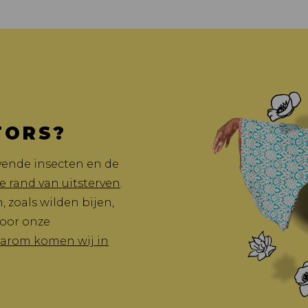
TORS?
vende insecten en de
e rand van uitsterven
.
 zoals wilden bijen,
voor onze
arom komen wij in