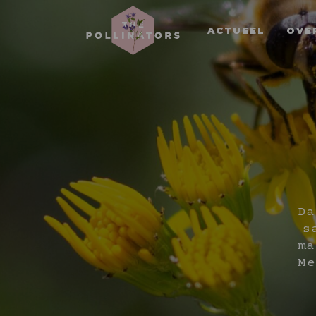
ACTUEEL
OVE
Da
s
ma
Me