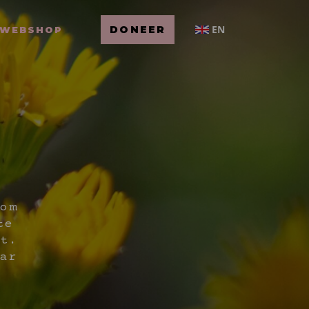
EN
DONEER
WEBSHOP
om
te
t.
ar