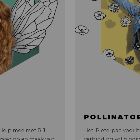
POLLINATO
. Help mee met BIJ-
Het ‘Pieterpad voor b
mzaad op en maak van
verbinding vol biodiv