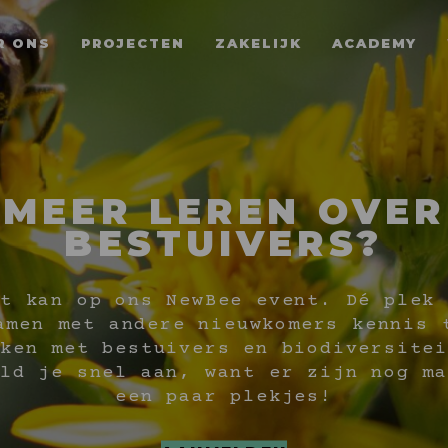
R ONS
PROJECTEN
ZAKELIJK
ACADEMY
MEER LEREN OVER
BESTUIVERS?
t kan op ons NewBee event. Dé plek 
amen met andere nieuwkomers kennis 
ken met bestuivers en biodiversitei
ld je snel aan, want er zijn nog ma
een paar plekjes!